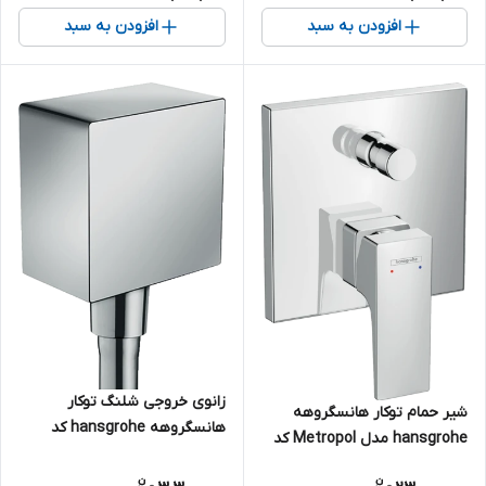
افزودن به سبد
افزودن به سبد
زانوی خروجی شلنگ توکار
شیر حمام توکار هانسگروهه
هانسگروهه hansgrohe کد
hansgrohe مدل Metropol کد
26455000
32545000