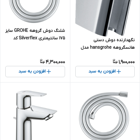
شلنگ دوش گروهه GROHE سایز
175 سانتیمتری Silverflex کد
نگهدارنده دوش دستی
28388001
هانسگروهه hansgrohe مدل
Porter S کد 28331000
4,300,000
1,900,000
افزودن به سبد
افزودن به سبد