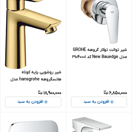
شیر توالت توکار گروهه GROHE
مدل New Bauedge کد 29040001
شیر روشویی پایه کوتاه
هانسگروهه hansgrohe مدل
Talis E رنگ طلایی کد 71710990
18,900,000
6,850,000
افزودن به سبد
افزودن به سبد