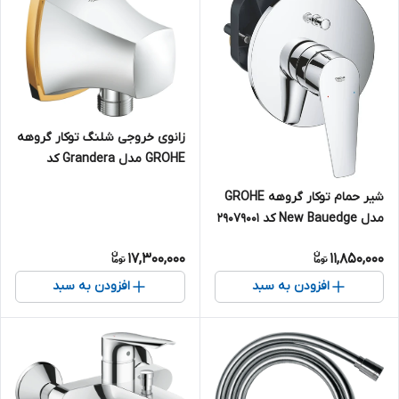
زانوی خروجی شلنگ توکار گروهه
GROHE مدل Grandera کد
27970IG0
شیر حمام توکار گروهه GROHE
مدل New Bauedge کد 29079001
17,300,000
11,850,000
افزودن به سبد
افزودن به سبد