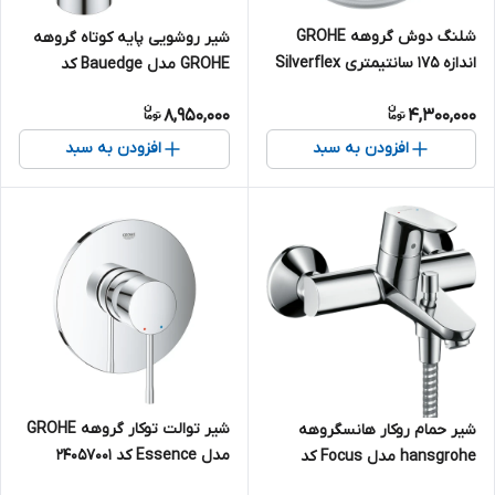
شلنگ دوش گروهه GROHE
شیر روشویی پایه کوتاه گروهه
اندازه 175 سانتیمتری Silverflex
GROHE مدل Bauedge کد
کد 28388000
23328001
8,950,000
4,300,000
افزودن به سبد
افزودن به سبد
شیر توالت توکار گروهه GROHE
شیر حمام روکار هانسگروهه
مدل Essence کد 24057001
hansgrohe مدل Focus کد
31940000