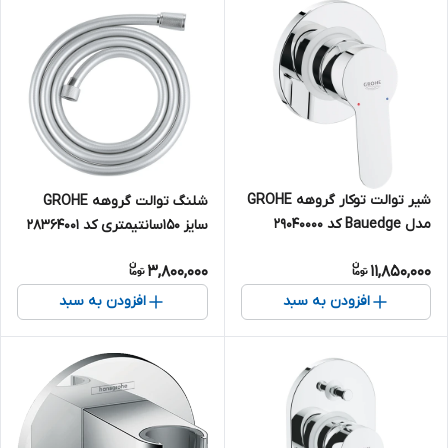
شیر توالت توکار گروهه GROHE
شلنگ توالت گروهه GROHE
مدل Bauedge کد 29040000
سایز 150سانتیمتری کد 28364001
3,800,000
11,850,000
افزودن به سبد
افزودن به سبد