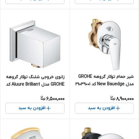
شیر حمام توکار گروهه GROHE
زانوی خروجی شلنگ توکار گروهه
مدل New Bauedge کد 29039001
GROHE مدل Aluure Brilliant کد
27707000
6,500,000
8,900,000
افزودن به سبد
افزودن به سبد