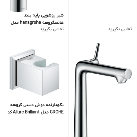
شیر روشویی پایه بلند
هانسگروهه hansgrohe مدل
تماس بگیرید
تماس بگیرید
Puravida کد 15081000
نگهدارنده دوش دستی گروهه
GROHE مدل Allure Brilliant کد
27706000