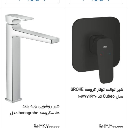
شیر توالت توکار گروهه GROHE
مدل Cubeo کد 1017772430
شیر روشویی پایه بلند
هانسگروهه hansgrohe مدل
Metropol کد 32512000
34,700,000
13,300,000