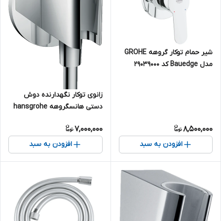
شیر حمام توکار گروهه GROHE
مدل Bauedge کد 29039000
زانوی توکار نگهدارنده دوش
دستی هانسگروهه hansgrohe
کد 26487000
7,000,000
8,500,000
افزودن به سبد
افزودن به سبد