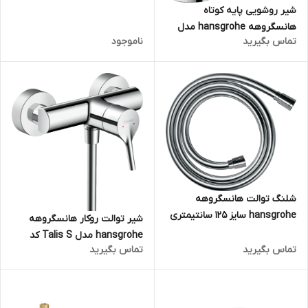
شیر روشویی پایه کوتاه
هانسگروهه hansgrohe مدل
تماس بگیرید
ناموجود
Logis E کد 71178000
شلنگ توالت هانسگروهه
hansgrohe سایز 125 سانتیمتری
شیر توالت روکار هانسگروهه
مدل Isiflex کد 28272000
hansgrohe مدل Talis S کد
تماس بگیرید
تماس بگیرید
72600000