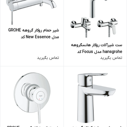
شیر حمام روکار گروهه GROHE
مدل New Essence کد
33624001
ست شیرآلات روکار هانسگروهه
hansgrohe مدل Focus کد
تماس بگیرید
تماس بگیرید
KH1063 (سه تکه)