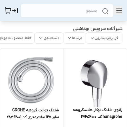
شیرآلات سرویس بهداشتی
پربازدیدترین
برندها
دسته‌بندی
فقط محصولات موجو
زانوی شلنگ توکار هانسگروهه
شلنگ توالت گروهه GROHE
hansgrohe کد 27454000
سایز 125 سانتیمتری کد 28362001