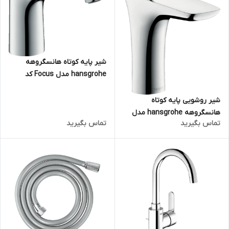
شیر پایه کوتاه هانسگروهه
hansgrohe مدل Focus کد
31607000
شیر روشویی پایه کوتاه
هانسگروهه hansgrohe مدل
تماس بگیرید
تماس بگیرید
Puravida کد 15070000