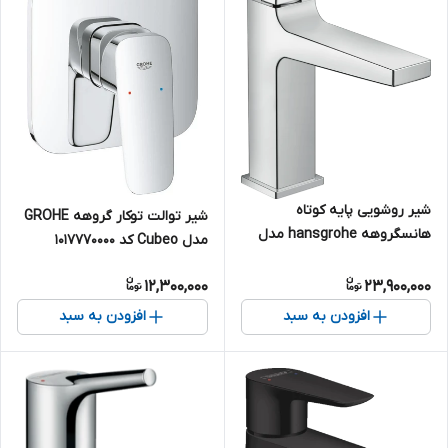
شیر روشویی پایه کوتاه
شیر توالت توکار گروهه GROHE
هانسگروهه hansgrohe مدل
مدل Cubeo کد 1017770000
Metropol کد 32507000
12,300,000
23,900,000
افزودن به سبد
افزودن به سبد