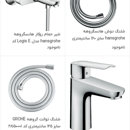
شلنگ دوش هانسگروهه
شیر حمام روکار هانسگروهه
hansgrohe سایز 160 سانتیمتری
hansgrohe مدل Logis E کد
مدل Isiflex کد 28276000
ناموجود
ناموجود
71415000
شلنگ توالت گروهه GROHE
سایز 125 سانتیمتری کد 28150001