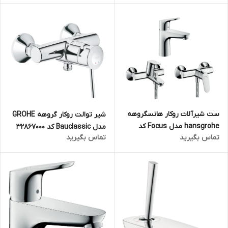
ست شیرآلات روکار هانسگروهه
شیر توالت روکار گروهه GROHE
hansgrohe مدل Focus کد
مدل Bauclassic کد 32867000
تماس بگیرید
تماس بگیرید
KH1062 (سه تکه)