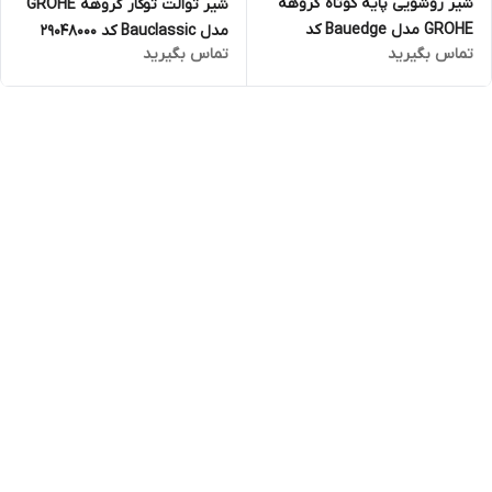
شیر روشویی پایه کوتاه گروهه
شیر توالت توکار گروهه GROHE
GROHE مدل Bauedge کد
مدل Bauclassic کد 29048000
تماس بگیرید
تماس بگیرید
23330000