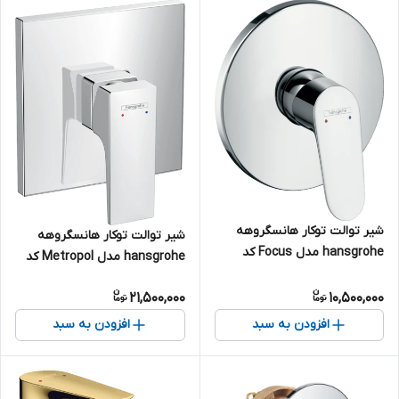
شیر توالت توکار هانسگروهه
شیر توالت توکار هانسگروهه
hansgrohe مدل Focus کد
hansgrohe مدل Metropol کد
31965000
32565000
21,500,000
10,500,000
افزودن به سبد
افزودن به سبد