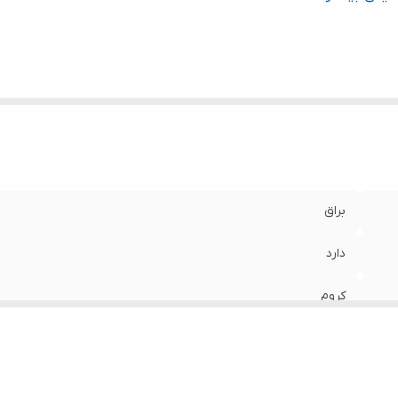
براق
دارد
کروم
گروهه
اصل