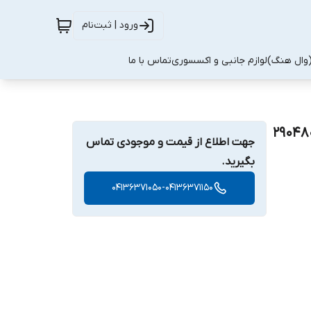
ورود | ثبت‌نام
(وال هنگ)
لوازم جانبی و اکسسوری
تماس با ما
جهت اطلاع از قیمت و موجودی تماس
بگیرید.
04136371050-04136371150