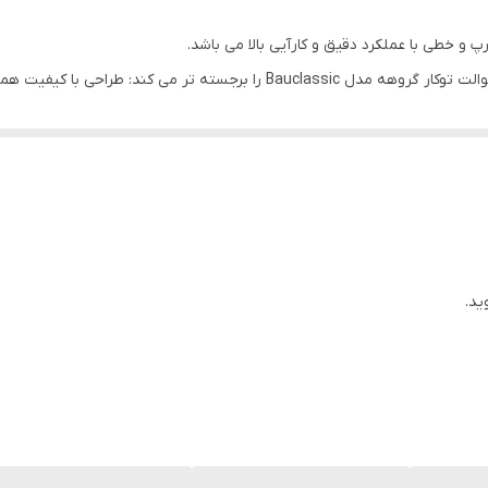
طراحی مدرن اهرم باریک و خطوط تیز و زیبا جلوه شیر توالت توکار گروهه مدل assic
است.
رف آب و هزینه صرفه جویی کنید.
چندان می کند.
ید.