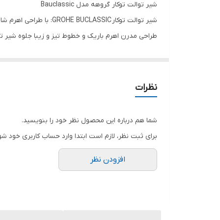
شیر توالت توکار گروهه مدل Bauclassic
شیر توالت توکار GROHE BUCLASSIC: با طراحی اهرم شارپ و خطی با عملکرد دقیق و کارآیی بالا می باشد.
اهرمی GROHE BauClassic برای نصب روی دیوار طراحی شده است.
مغزی مورد نیاز برای شیرآلت توکار در قیمت لحاظ شده 
به لطف یک محدود کننده سرعت، جریان قابل تنظیم با کمترین میزان دبی 2.5 لیتر در دقیقه ، در مص
نظرات
کارتریج سرامیکی GROHE LongLife علاوه بر کنترل مصرف آب و صرفه جویی در مصرف آب؛ با کیفیت بالایی که دارد عمر طولانی داشته و بیمه کننده حمام شماست.
اهرم جوی استیک باریک و فلزی الذا استفاده از شیر را دو
شما هم درباره این محصول نظر خود را بنویسید.
پوشش رویه کروم با تکنولوژی GROHE StarLight ظاهر زیبای این شیر را برای سال های سال همانند روز اول خود حفظ می کند.
برای ثبت نظر، لازم است ابتدا وارد حساب کاربری خود شو
افزودن نظر