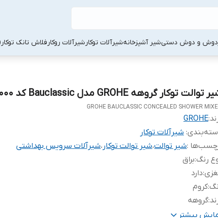
دوش و دوش دستی
شیر آشپزخانه
شیرآلات توکار
شیرآلات روکار
فلاش تانک توکار
 توالت توکار گروهه GROHE مدل Bauclassic کد 29048000
GROHE BAUCLASSIC CONCEALED SHOWER MIX
ند:
GROHE
ته‌بندی
:
شیرآلات توکار
چسب‌ها :
شیر توالت
،
شیر توالت توکار
،
شیرآلات سرویس بهداشتی
ع رنگ
:
براق
غزی
:
دارد
نگ
:
کروم
ند
:
گروهه
الت کالا
:
اصل
مایش بیشتر