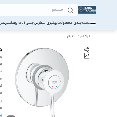
دسته‌بندی محصولات
پیگیری سفارش
چینی آلات بهداشتی
سر
کارا
/
شیرآلات توکار
شیر
ER
بر
دس
بر
نو
م
ر
بر
اص
ن