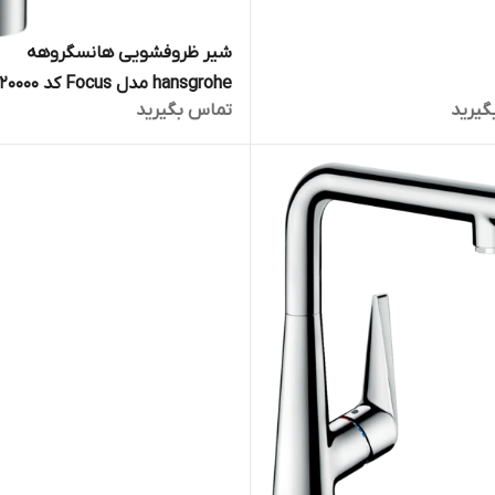
شیر ظروفشویی هانسگروهه
hansgrohe مدل Focus کد 31820000
گیرید
تماس بگیرید