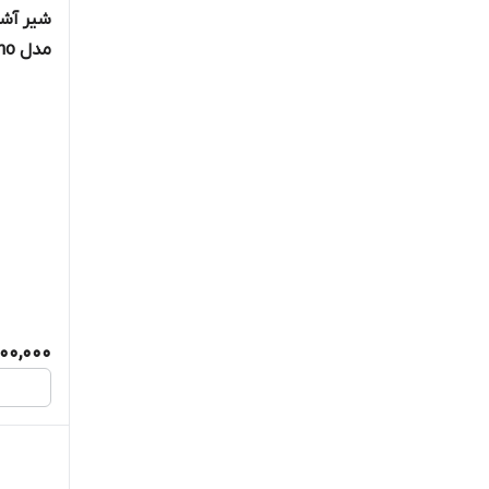
مدل Eurocosmo کد 31481001
200,000