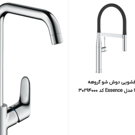
فشویی دوش شو گروهه
30