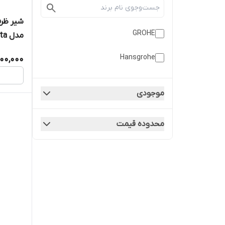
GROHE
مدل Minta کد 30274000
Hansgrohe
00,000
موجودی
محدوده قیمت