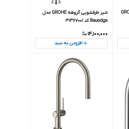
اوری گروهه GROHE
شیر ظرفشویی گروهه GROHE مدل
Bauedge کد 31367001
14,100,000
افزودن به سبد