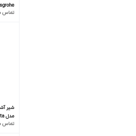
تماس ب
1815670
مدل Minta کد 32321002
تماس ب