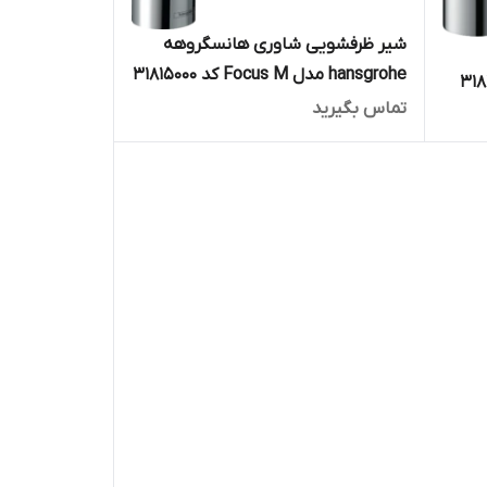
شیر ظرفشویی شاوری هانسگروهه
hansgrohe مدل Focus M کد 31815000
تماس بگیرید