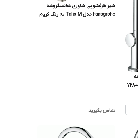
شیر ظرفشویی شاوری هانسگروهه
hansgrohe مدل Talis M به رنگ کروم
مات کد 72800800
ه
تماس بگیرید