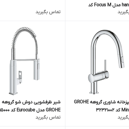
hansgrohe مدل Focus M کد
گیرید
تماس بگیرید
3
شیر آشپزخانه شاوری گروهه GROHE
شیر ظرفشویی دوش شو گروهه
GROHE مدل Eurocube کد 31395000
گیرید
تماس بگیرید