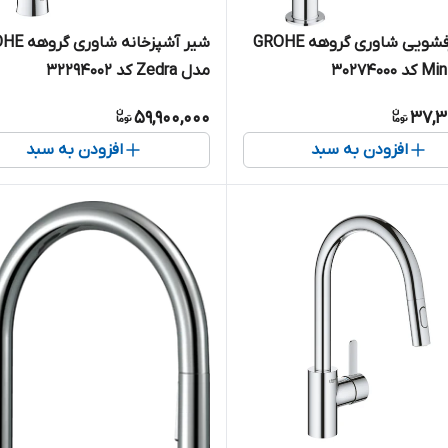
شیر ظرفشویی شاوری گروهه GROHE
شیر آشپزخانه ش
مدل Zedra کد 32294002
59,900,000
37,3
افزودن به سبد
افزودن به سبد