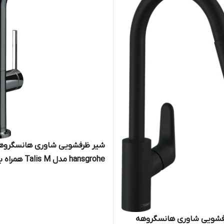
شیر ظرفشویی شاوری هانسگروه
hansgrohe مدل Talis M همراه
sBox کد 72809000
فشویی شاوری هانسگروهه