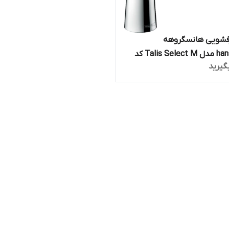
فشویی هانسگروهه
hansgrohe مدل Talis Select M کد
گیرید
7