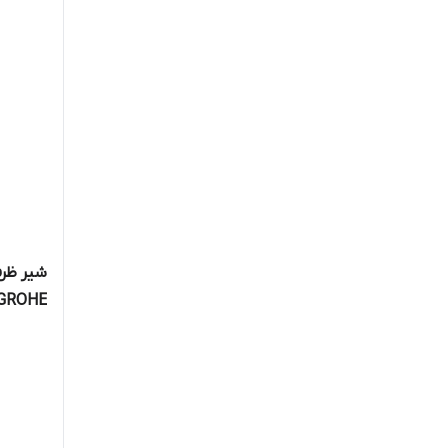
شیر ظر
GROHE مدل Essence کد 294000