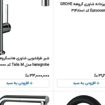
شیر آشپزخانه شاوری گروهه GROHE
شیر ظرفشویی شاوری هانسگروه
hansgrohe مدل Talis M کد 72800000
33,000,000
31,
افزودن به سبد
افزودن به سبد