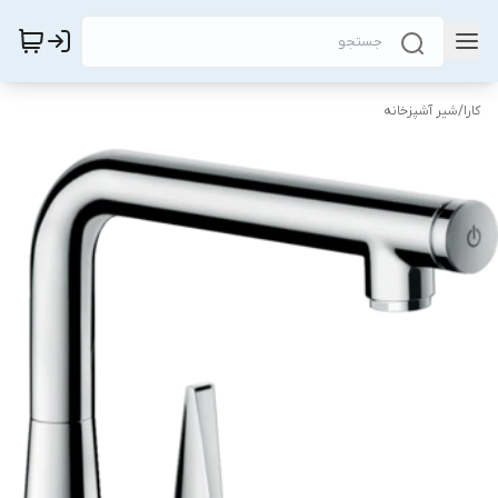
کارا
/
شیر آشپزخانه