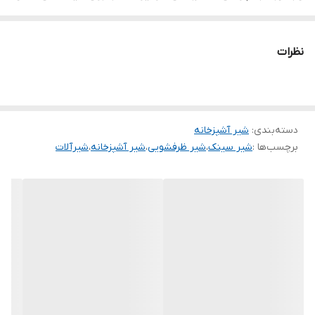
دو لگنه است.
از دیگر ویژگی های این شیر آشپزخانه داشتن دکمه on/off بر روی
نظرات
سرشیر است. حتما پیش آمده که در آشپزخانه مجبور شوید با دست های
کثیف شیر ظرفشویی را باز کنید، در این حالت می توانید با فشردن دکمه
on/off روی سرشیر بدون تماس دست با اهرم و کثیف کردن شیر آب را
دسته‌بندی
:
در شیر باز یا بسته کنید.
شیر آشپزخانه
برچسب‌ها :
شیر سینک
،
شیر ظرفشویی
،
شیر آشپزخانه
،
شیرآلات