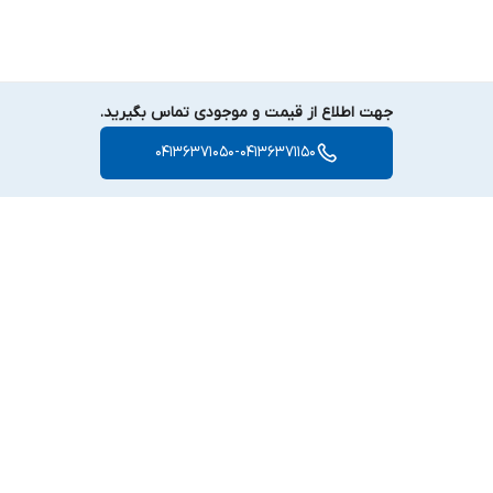
جهت اطلاع از قیمت و موجودی تماس بگیرید.
04136371050-04136371150
برگشت به بالا