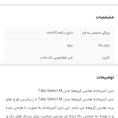
مشخصات
ویژگی منحصر به فرد
دارای دکمه on/off
نوع رنگ
براق
کاربرد
شیر ظرفشویی تک حالت
رنگ
کروم
توضیحات
اصالت کالا
اصل
شیر آشپزخانه هانس گروهه مدل Talis Select M
شیر آشپزخانه هانس گروهه مدل Talis Select M از زیباترین طرح های
برند هانس گروهه می باشد. این شیر آشپزخانه به صورت L طراحی شده
و با توجه به چرخش 180 درجه ای سرشیر مناسب برای سینک های تک و