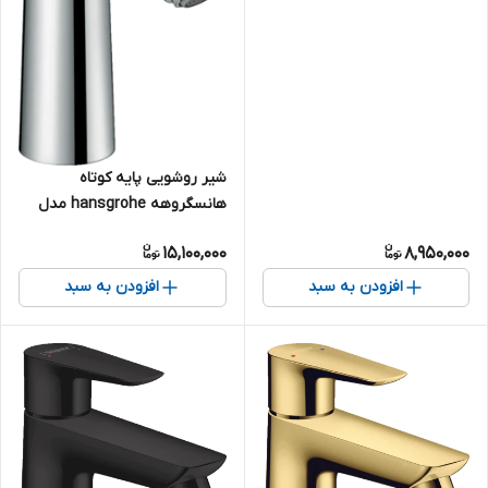
شیر روشویی پایه کوتاه
هانسگروهه hansgrohe مدل
Talis S کد 72020000
15,100,000
8,950,000
افزودن به سبد
افزودن به سبد