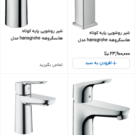
شیر روشویی پایه کوتاه
شیر روشویی پایه کوتاه
هانسگروهه hansgrohe مدل
هانسگروهه hansgrohe مدل
Logis E کد 71178000
Metropol کد 32507000
23,900,000
افزودن به سبد
تماس بگیرید