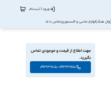
ورود | ثبت‌نام
(وال هنگ)
لوازم جانبی و اکسسوری
تماس با ما
جهت اطلاع از قیمت و موجودی تماس
بگیرید.
04136371050-04136371150