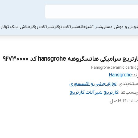
دوش و دوش دستی
شیر آشپزخانه
شیرآلات توکار
شیرآلات روکار
فلاش تانک توکار
رتریج سرامیکی هانسگروهه hansgrohe کد 92730000
Hansgrohe ceramic cartrid
ند:
Hansgrohe
ته‌بندی
:
لوازم جانبی و اکسسوری
چسب‌ها :
کارتریج شیرآلات
،
کارتریج
الت کالا
:
اصل