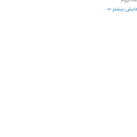
نگ
:
کروم
ند
:
هانس گروهه
مایش بیشتر
الت کالا
:
اصل