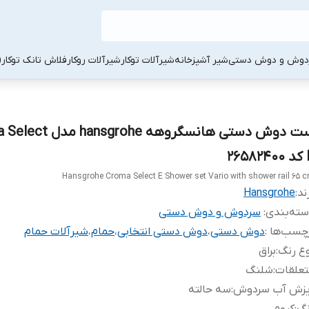
دوش و دوش دستی
شیر آشپزخانه
شیرآلات توکار
شیرآلات روکار
فلاش تانک توکار
ست دوش دستی هانسگروهه sgrohe
2658
Hansgrohe Croma Select E Shower set Vario with shower rail 65 
ند:
Hansgrohe
ته‌بندی
:
سردوش و دوش دستی
چسب‌ها :
دوش دستی
،
دوش دستی انتخابی
،
حمام
،
شیرآلات حمام
ع رنگ
:
براق
تعلقات
:
شلنگ
یزش آب سردوش
:
سه حالته