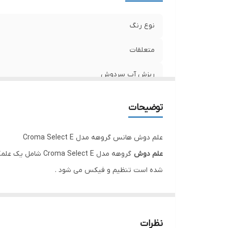
نوع رنگ
متعلقات
ریزش آب سردوش
رنگ
توضیحات
برند
علم دوش هانس گروهه مدل Croma Select E
اصالت کالا
علم دوش
گروهه مدل lect E
شده است تنظیم و فیکس می شود .
این مدل از ست دوش دستی دارای ریل 65 سانتیمتری بوده و علاوه بر قابل تنظیم بودن گوشی تلفنی ، خود علمک نیز قابلیت چرخش 180 درجه ای دارد.
طراحی مدرن و خاص یکی از زیباترین علم های مجموعه
حالت بارانی
نظرات