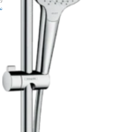
ر
بر
ن
اص