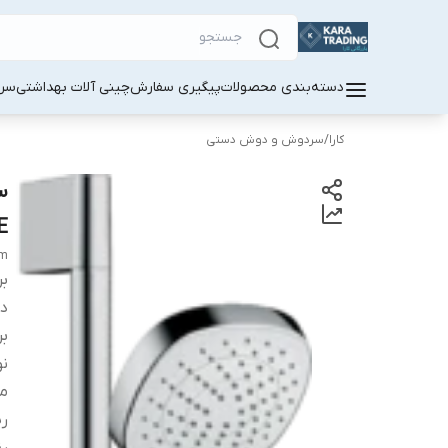
دسته‌بندی محصولات
پیگیری سفارش
چینی آلات بهداشتی
سر
کارا
/
سردوش و دوش دستی
E کد 2400
cm
بر
دس
بر
نو
م
ر