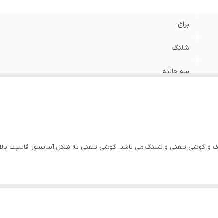
براق
شلنگ
سه حالته
کروم
هانس گروهه
اصل
Croma Se شامل یک علمک و گوشی تلفنی و شلنگ می باشد. گوشی تلفنی به شکل آسانسور قاب
 هانس گروهه می باشد.
گوشی تلفنی
دستی دارای سه حالت ریزش آب می باشد