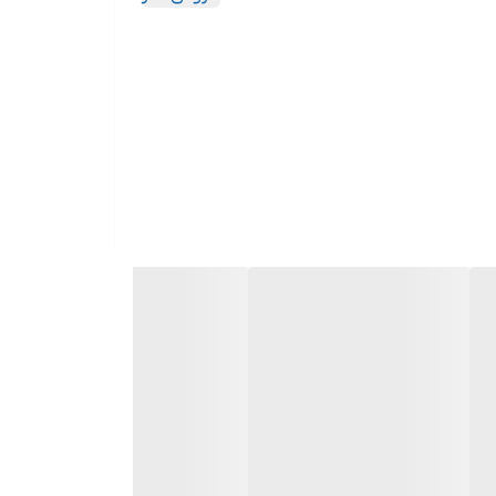
ل های مختلف به نحوی انجام شده که امکان ست
شیر روشویی
هماهنگ با دوش حمام دوحالته هانس