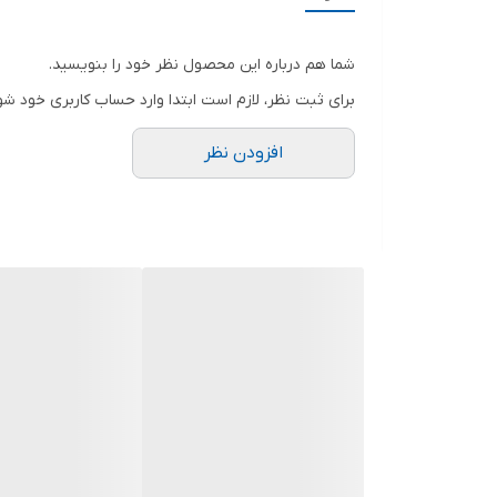
حالت بارانی با فشار زیاد
حالت ماساژ
شما هم درباره این محصول نظر خود را بنویسید.
که هرکدام از این حالت ها با دکمه ای که روی دوش دستی 
برای ثبت نظر، لازم است ابتدا وارد حساب کاربری خود شو
علم دوش
با رنگ کروم انتخاب مناسبی برای
شیرآلات حم
افزودن نظر
کردن مدل های مختلف با یکدیگر فراهم است و به همین 
گروهه استفاده کنید و فضای سرویس بهداشتی خود را زیب