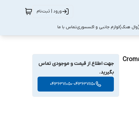
ورود | ثبت‌نام
(وال هنگ)
لوازم جانبی و اکسسوری
تماس با ما
han مدل Croma Select
جهت اطلاع از قیمت و موجودی تماس
بگیرید.
04136371050-04136371150