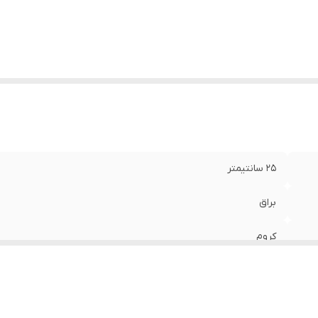
25 سانتیمتر
براق
کروم
اصل