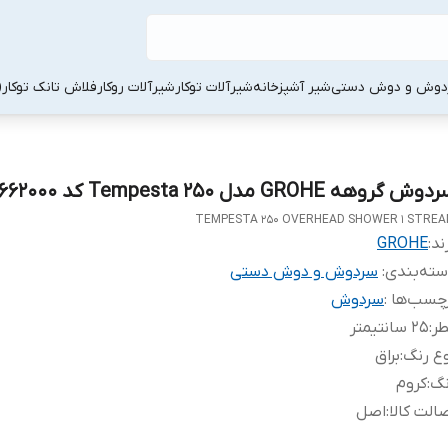
دوش و دوش دستی
شیر آشپزخانه
شیرآلات توکار
شیرآلات روکار
فلاش تانک توکار
وش گروهه GROHE مدل Tempesta 250 کد 26662000
TEMPESTA 250 OVERHEAD SHOWER 1 STRE
ند:
GROHE
ته‌بندی
:
سردوش و دوش دستی
چسب‌ها :
سردوش
طر
:
25 سانتیمتر
ع رنگ
:
براق
نگ
:
کروم
الت کالا
:
اصل