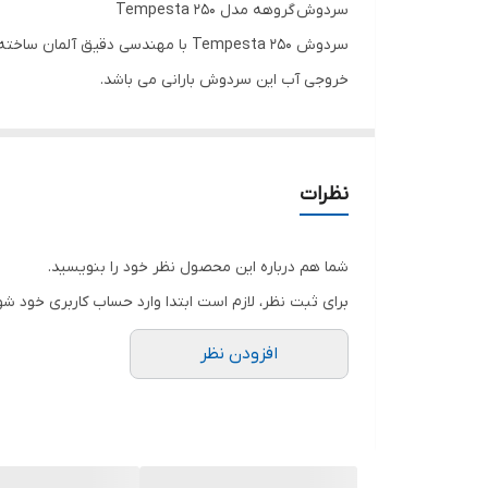
سردوش گروهه مدل Tempesta 250
سردوش Tempesta 250 با مهندسی دقیق آلمان ساخته شده و باعث می شود از دوش گرفتن خود لذت بیشتری ببرد.
خروجی آب این سردوش بارانی می باشد.
فناوری GROHE DreamSpray جریان آب یکنواخت را در تمام نقاط خروجی تضمین می کند و لذت دوش را به حداکثر می رساند.
این سردوش از جنس تمام استیل می باشد که از نظر بص
نظرات
شما هم درباره این محصول نظر خود را بنویسید.
برای ثبت نظر، لازم است ابتدا وارد حساب کاربری خود شو
افزودن نظر