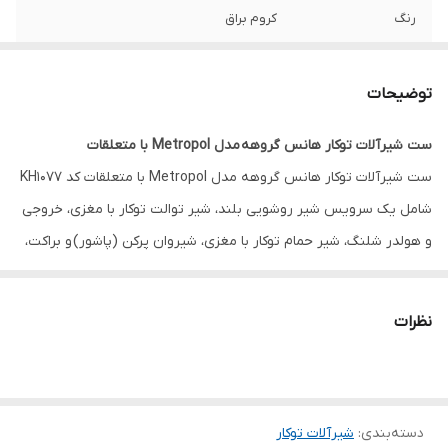
رنگ
کروم براق
برند
هانس گروهه آلمان
توضیحات
اصالت کالا
اصل
ست شیرآلات توکار هانس گروهه مدل Metropol با متعلقات
ست شیرآلات توکار هانس گروهه مدل Metropol با متعلقات کد KH1077
شامل یک سرویس شیر روشویی بلند، شیر توالت توکار با مغزی، خروجی
و هولدر شلنگ، شیر حمام توکار با مغزی، شیروان پرکن (پاشور) و براکت،
سردوش مستطیل و بازوی دیواری است.
در این ست شیر حمام توکار برند هانس گروهه، سردوش مستطیلی در
نظرات
تکمیل طراحی خاص شیرآلات مدل Metropol قرار داده ایم.
کیفیت آلمانی این ست از شیرآلات شما را از داشتن شیرآلاتی باکیفیت،
بادوام و طول عمر بالا مطمئن می کند.
دسته‌بندی
:
شیرآلات توکار
اگر به فکر بازسازی سرویس بهداشتی هستید، این ست انتخاب مناسب