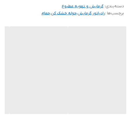
دسته‌بندی
:
گرمایش و تهویه مطبوع
حمام، رطوبت موجود در آن را هم از بین می‌برد و از رشد باکتری و قارچ
برچسب‌ها :
رادیاتور
،
گرمایش
،
حوله خشک کن
،
حمام
در محیط نیز جلوگیری می‌کند. حوله خشک کن معمولا به وسیله
سیستم‌های حرارت مرکزی ساختمان‌ها مانند پکیج یا موتورخانه کار
می‌کنند.
ابعاد رادیاتور حوله خشک کن:
ابعاد تولیدی رادیاتور حوله خشک کن شرکت شعله خیز آذر (IGS) از 60
سانتی متر تا 120 سانتی متر می باشد.
جنس بدنه و پوشش:
پس از اندازه، جنس بدنه حوله خشک نیز اهمیت بسیاری دارد. به دلیل
اینکه حوله خشک کن در معرض رطوبت همیشگی قرار دارد و نیز از آن
استفاده زیادی می‌شود، لازم است که از دارای استحکام کافی باشد.
بدنه حوله خشک کن شعله خیز آذر (IGS) از جنس آلومینیوم ساخته