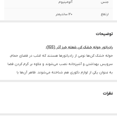
جنس
آلومینیوم
ارتفاع
120 سانتیمتر
آکس
50 سانتیمتر
توضیحات
رادیاتور حوله خشک کن شعله خیز آذر (IGS):
حوله خشک کن‌ها نوعی از رادیاتورها هستند که اغلب در فضای حمام،
سرویس‌ بهداشتی و آشپزخانه نصب می‌شوند و علاوه بر گرم کردن فضا
به عنوان یکی از لوازم دکوری هم شناخته می‌شوند. ظاهر آن‌ها با
رادیاتورهای معمولی فرق دارد و زیباتر هستند. این وسیله برای تأمین
گرمایش مورد نیاز حمام یا آشپزخانه‌ها نیز کاربرد دارد و به گونه ای
نظرات
طراحی گردیده که به راحتی قابل نصب بر روی دیوار ‌باشد. از حوله خشک
کن‌ها می‌توان برای خشک کردن حوله‌، دستمال‌ و لباس‌های کوچکی که
جای زیادی هم نمی‌گیرند، استفاده کرد. حوله خشک کن در عین گرم کردن