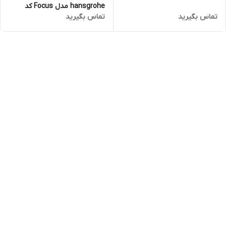
hansgrohe مدل Focus کد
تماس بگیرید
تماس بگیرید
KH1062 (سه تکه)