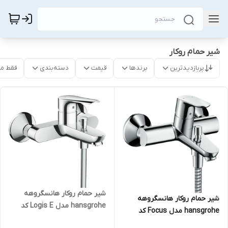
شیر حمام روکار
پربازدیدترین
برندها
قیمت
دسته‌بندی
فقط م
شیر حمام روکار هانسگروهه
شیر حمام روکار هانسگروهه
hansgrohe مدل Logis E کد
hansgrohe مدل Focus کد
71415000
31940000